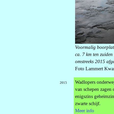
Voormalig boorplat
ca. 7 km ten zuiden
omstreeks 2015 afg
Foto Lammert Kwan
Wadlopers onderweg
2015
van schepen zagen 
enigszins geheimzinn
zwarte schijf.
Meer info