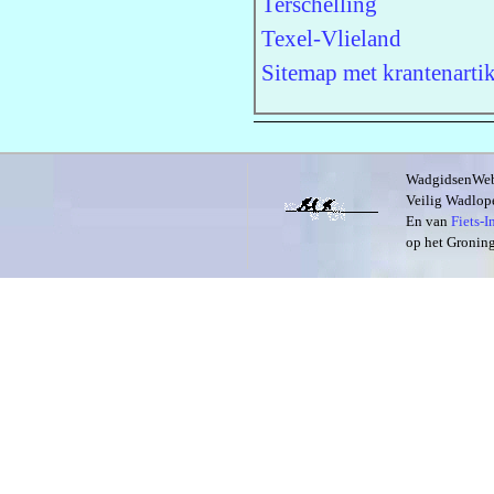
Terschelling
Texel-Vlieland
Sitemap met krantenartik
WadgidsenWeb i
Veilig Wadlope
En van
Fiets-
op het Groning