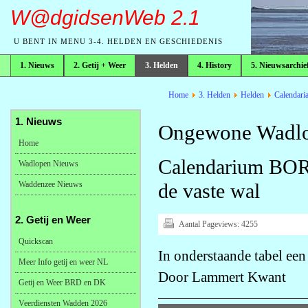
W@dgidsenWeb 2.1
U BENT IN MENU 3-4. HELDEN EN GESCHIEDENIS
1. Nieuws
2. Getij + Weer
3. Helden
4. History
5. Nieuwsarchie
broodkruimelpad
Home
3. Helden
Helden
Calendari
1. Nieuws
Ongewone Wadlo
Home
Calendarium BO
Wadlopen Nieuws
Waddenzee Nieuws
de vaste wal
2. Getij en Weer
Aantal Pageviews:
4255
Quickscan
In onderstaande tabel een
Meer Info getij en weer NL
Door Lammert Kwant
Getij en Weer BRD en DK
Veerdiensten Wadden 2026