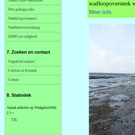
Natura 2000 Waddenzee
wadloopoversteek w
Drie gedragscodes
Meer info
Wadden'governance'
Wattführerverordnung
EHBO en veiligheid
7. Zoeken en contact
Uitgebreid zoeken !
Colofon en Kroniek
Contact
8. Statistiek
Aantal artikelen op WadgidsenWeb
2.1 =
735