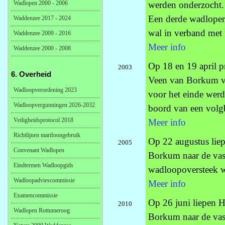
Wadlopen 2000 - 2006
werden onderzocht. 
Een derde wadloper 
Waddenzee 2017 - 2024
wal in verband met 
Waddenzee 2009 - 2016
Meer info
Waddenzee 2000 - 2008
Op 18 en 19 april p
2003
6. Overheid
Veen van Borkum via
Wadloopverordening 2023
voor het einde werd
Wadloopvergunningen 2026-2032
boord van een volgb
Veiligheidsprotocol 2018
Meer info
Richtlijnen marifoongebruik
Op 22 augustus lie
2005
Convenant Wadlopen
Borkum naar de vast
Eindtermen Wadloopgids
wadloopoversteek w
Wadloopadviescommissie
Meer info
Examencommissie
Op 26 juni liepen 
2010
Wadlopen Rottumeroog
Borkum naar de vast