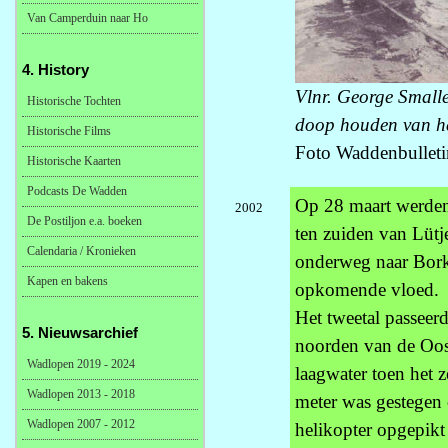
Van Camperduin naar Ho
4. History
Vlnr. George Smalle
Historische Tochten
doop houden van he
Historische Films
Foto Waddenbulleti
Historische Kaarten
Podcasts De Wadden
Op 28 maart werden
2002
De Postiljon e.a. boeken
ten zuiden van Lütj
Calendaria / Kronieken
onderweg naar Bork
Kapen en bakens
opkomende vloed.
Het tweetal passeerd
5. Nieuwsarchief
noorden van de Oos
Wadlopen 2019 - 2024
laagwater toen het 
Wadlopen 2013 - 2018
meter was gestegen
Wadlopen 2007 - 2012
helikopter opgepikt