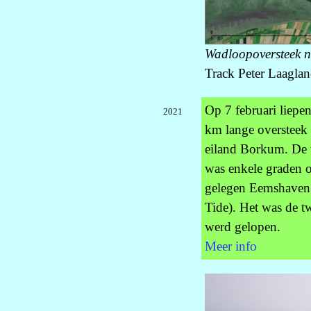
Wadloopoversteek n
Track Peter Laaglan
Op 7 februari liepe
2021
km lange oversteek 
eiland Borkum. De w
was enkele graden o
gelegen Eemshaven
Tide). Het was de t
werd gelopen.
Meer info