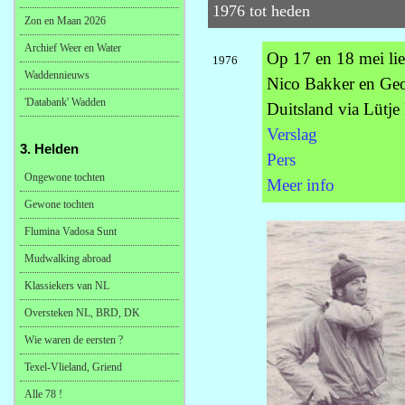
1976 tot heden
Zon en Maan 2026
Archief Weer en Water
Op 17 en 18 mei li
1976
Waddennieuws
Nico Bakker en Geo
'Databank' Wadden
Duitsland via Lütj
Verslag
3. Helden
Pers
Ongewone tochten
Meer info
Gewone tochten
Flumina Vadosa Sunt
Mudwalking abroad
Klassiekers van NL
Oversteken NL, BRD, DK
Wie waren de eersten ?
Texel-Vlieland, Griend
Alle 78 !