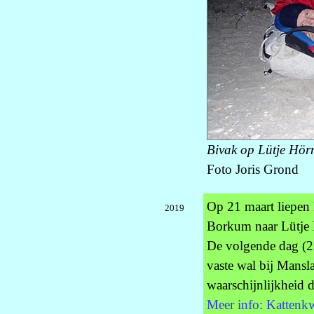
Bivak op Lütje Hör
Foto Joris Grond
Op 21 maart liepen
2019
Borkum naar Lütje 
De volgende dag (22
vaste wal bij Mansla
waarschijnlijkheid d
Meer info: Katten