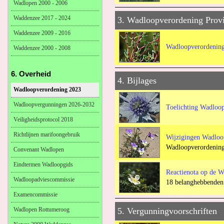
Wadlopen 2000 - 2006
Waddenzee 2017 - 2024
3. Wadloopverordening Prov
Waddenzee 2009 - 2016
Wadloopverordenin
Waddenzee 2000 - 2008
6. Overheid
4. Bijlages
Wadloopverordening 2023
Wadloopvergunningen 2026-2032
Toelichting Wadloo
Veiligheidsprotocol 2018
Richtlijnen marifoongebruik
Wijzigingen Wadloo
Wadloopverordening
Convenant Wadlopen
Eindtermen Wadloopgids
Reactienota op de 
Wadloopadviescommissie
18 belanghebbenden d
Examencommissie
Wadlopen Rottumeroog
5. Vergunningvoorschriften