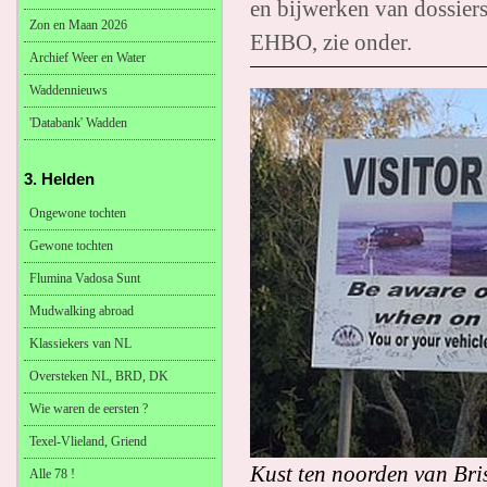
en bijwerken van dossier
Zon en Maan 2026
EHBO, zie onder.
Archief Weer en Water
Waddennieuws
'Databank' Wadden
3. Helden
Ongewone tochten
Gewone tochten
Flumina Vadosa Sunt
Mudwalking abroad
Klassiekers van NL
Oversteken NL, BRD, DK
Wie waren de eersten ?
Texel-Vlieland, Griend
Kust ten noorden van Bri
Alle 78 !