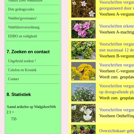
Natura 2000 Waddenzee
Voorschriften vergu
georganiseerd door 
Drie gedragscodes
Voorheen A-vergunn
Wadden'governance'
Voorschriften erken
Wattführerverordnung
Voorheen A-machtigi
EHBO en veiligheid
Voorschriften vergu
met maximaal 12 de
7. Zoeken en contact
Voorheen B-vergunni
Uitgebreid zoeken !
Voorschriften vergu
Colofon en Kroniek
Voorheen C-vergunni
Wordt zsm. geupdate
Contact
Voorschriften vergu
op droogvallende pl
8. Statistiek
Wordt zsm. geupdate
Aantal artikelen op WadgidsenWeb
Voorschriften vergu
2.1 =
Voorheen Ontheffing
735
Overzichtskaart geb