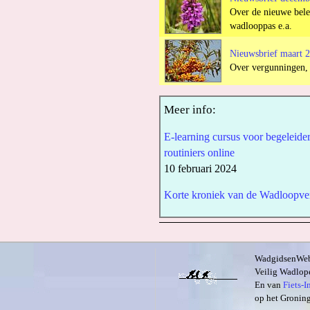
Over de nieuwe bele
wadlooppas e.a.
Nieuwsbrief maart 
Over vergunningen, 
Meer info:
E-learning cursus voor begeleide
routiniers online
10 februari 2024
Korte kroniek van de Wadloopve
WadgidsenWeb i
Veilig Wadlope
En van
Fiets-
op het Groning