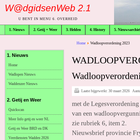
W@dgidsenWeb 2.1
U BENT IN MENU 6. OVERHEID
1. Nieuws
2. Getij + Weer
3. Helden
4. History
5. Nieuwsarchie
broodkruimelpad
Home
Wadloopverordening 2023
1. Nieuws
WADLOOPVERO
Home
Wadloopverordeni
Wadlopen Nieuws
Waddenzee Nieuws
Laatst bijgewerkt:
30 maart 2026
Aant
2. Getij en Weer
met de Legesverordening 
Quickscan
van een wadloopvergunn
Meer Info getij en weer NL
zie rubriek 6, item 2.
Getij en Weer BRD en DK
Nieuwsbrief provincie Fry
Veerdiensten Wadden 2026