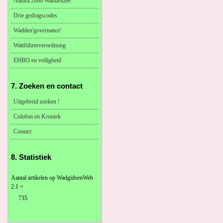
Natura 2000 Waddenzee
Drie gedragscodes
Wadden'governance'
Wattführerverordnung
EHBO en veiligheid
7. Zoeken en contact
Uitgebreid zoeken !
Colofon en Kroniek
Contact
8. Statistiek
Aantal artikelen op WadgidsenWeb
2.1 =
735