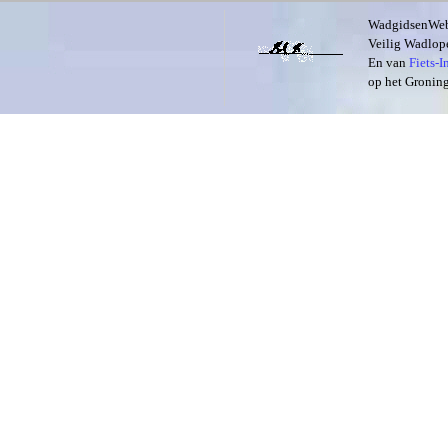
WadgidsenWeb i
Veilig Wadlope
En van
Fiets-
op het Groning