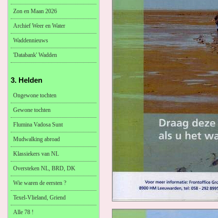
Zon en Maan 2026
Archief Weer en Water
Waddennieuws
'Databank' Wadden
3. Helden
Ongewone tochten
Gewone tochten
Flumina Vadosa Sunt
Mudwalking abroad
Klassiekers van NL
Oversteken NL, BRD, DK
Wie waren de eersten ?
Texel-Vlieland, Griend
Alle 78 !