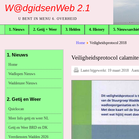
W@dgidsenWeb 2.1
U BENT IN MENU 6. OVERHEID
1. Nieuws
2. Getij + Weer
3. Helden
4. History
5. Nieuwsarchie
broodkruimelpad
Home
Veiligheidsprotocol 2018
1. Nieuws
Veiligheidsprotocol calamit
Home
Laatst bijgewerkt:
19 maart 2018
Aant
Wadlopen Nieuws
Waddenzee Nieuws
2. Getij en Weer
Quickscan
Meer Info getij en weer NL
Getij en Weer BRD en DK
Veerdiensten Wadden 2026