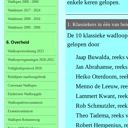
enkele keren gelopen.
Wadlopen 2000 - 2006
Waddenzee 2017 - 2024
Waddenzee 2009 - 2016
1. Klassiekers in één van bei
Waddenzee 2000 - 2008
De 10 klassieke wadloopo
6. Overheid
gelopen door
Wadloopverordening 2023
Jaap Buwalda, reeks 
Wadloopvergunningen 2026-2032
Jan Abrahamse, reeks
Veiligheidsprotocol 2018
Heiko Oterdoom, reek
Richtlijnen marifoongebruik
Menno de Leeuw, ree
Convenant Wadlopen
Eindtermen Wadloopgids
Lammert Kwant, reek
Wadloopadviescommissie
Rob Schmutzler, reek
Examencommissie
Theo Tadema, reeks v
Wadlopen Rottumeroog
Robert Hempenius, re