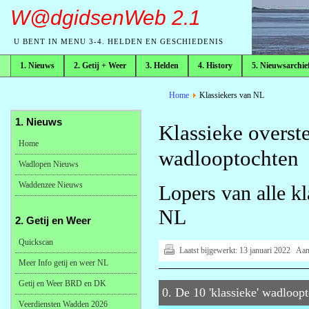
W@dgidsenWeb 2.1
U BENT IN MENU 3-4. HELDEN EN GESCHIEDENIS
1. Nieuws
2. Getij + Weer
3. Helden
4. History
5. Nieuwsarchie
broodkruimelpad
Home
Klassiekers van NL
1. Nieuws
Klassieke overst
Home
wadlooptochten
Wadlopen Nieuws
Waddenzee Nieuws
Lopers van alle k
NL
2. Getij en Weer
Quickscan
Laatst bijgewerkt:
13 januari 2022
Aan
Meer Info getij en weer NL
Getij en Weer BRD en DK
0. De 10 'klassieke' wadloop
Veerdiensten Wadden 2026