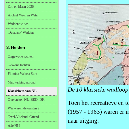
Zon en Maan 2026
Archief Weer en Water
Waddennieuws
'Databank' Wadden
3. Helden
Ongewone tochten
Gewone tochten
Flumina Vadosa Sunt
Mudwalking abroad
De 10 klassieke wadloop
Klassiekers van NL
Oversteken NL, BRD, DK
Toen het recreatieve en t
Wie waren de eersten ?
(1957 - 1963) waren er 
Texel-Vlieland, Griend
naar uitging.
Alle 78 !