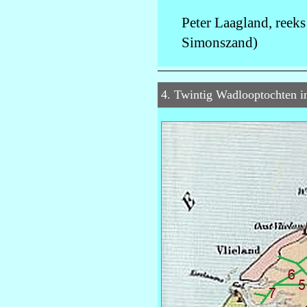
Peter Laagland, reek
Simonszand)
4. Twintig Wadlooptochten i