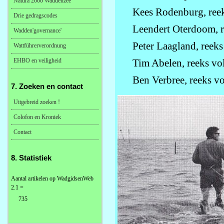
Natura 2000 Waddenzee
Kees Rodenburg, reek
Drie gedragscodes
Leendert Oterdoom, r
Wadden'governance'
Peter Laagland, reeks
Wattführerverordnung
EHBO en veiligheid
Tim Abelen, reeks vo
Ben Verbree, reeks v
7. Zoeken en contact
Uitgebreid zoeken !
Colofon en Kroniek
Contact
8. Statistiek
Aantal artikelen op WadgidsenWeb
2.1 =
735