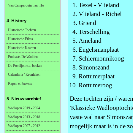
Texel - Vlieland
Van Camperduin naar Ho
Vlieland - Richel
4. History
Griend
Historische Tochten
Terschelling
Historische Films
Ameland
Historische Kaarten
Engelsmanplaat
Podcasts De Wadden
Schiermonnikoog
De Postiljon e.a. boeken
Simonszand
Calendaria / Kronieken
Rottumerplaat
Kapen en bakens
Rottumeroog
Deze tochten zijn / ware
5. Nieuwsarchief
'Klassieke Wadlooptocht
Wadlopen 2019 - 2024
vaste wal naar Simonsza
Wadlopen 2013 - 2018
mogelijk maar is in de z
Wadlopen 2007 - 2012