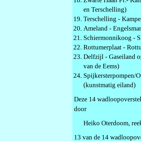
Zwarte Haan Fr.- Ka
en Terschelling)
Terschelling - Kamp
Ameland - Engelsman
Schiermonnikoog - Si
Rottumerplaat - Rot
Delfzijl - Gaseiland
van de Eems)
Spijkersterpompen/Oo
(kunstmatig eiland)
Deze 14 wadloopoversteke
door
Heiko Oterdoom, reek
13 van de 14 wadloopover