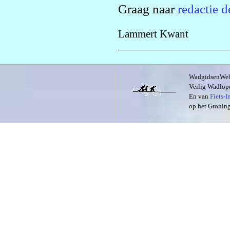
Graag naar
redactie d
Lammert Kwant
WadgidsenWeb i
Veilig Wadlope
En van
Fiets-
op het Groning