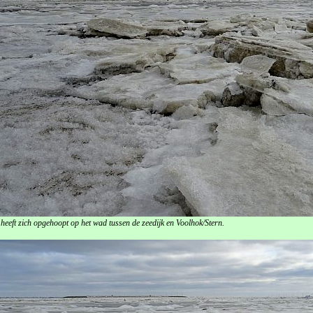
s heeft zich opgehoopt op het wad tussen de zeedijk en Voolhok/Stern.