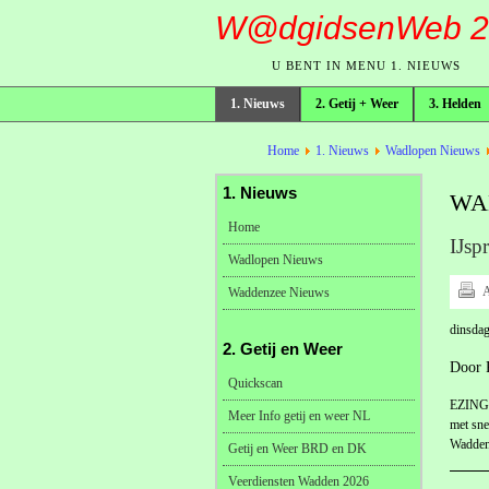
W@dgidsenWeb 2
U BENT IN MENU 1. NIEUWS
1. Nieuws
2. Getij + Weer
3. Helden
broodkruimelpad
Home
1. Nieuws
Wadlopen Nieuws
1. Nieuws
WA
Home
IJsp
Wadlopen Nieuws
A
Waddenzee Nieuws
dinsdag
2. Getij en Weer
Door 
Quickscan
EZINGE 
Meer Info getij en weer NL
met sne
Waddenz
Getij en Weer BRD en DK
Veerdiensten Wadden 2026