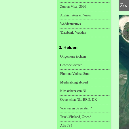
Zo. 
Zon en Maan 2026
Archief Weer en Water
Waddennieuws
'Databank' Wadden
3. Helden
Ongewone tochten
Gewone tochten
Flumina Vadosa Sunt
Mudwalking abroad
Klassiekers van NL
Oversteken NL, BRD, DK
Wie waren de eersten ?
Texel-Vlieland, Griend
Alle 78 !