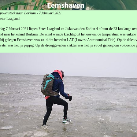
oversteek naar Borkum - 7 februari 2021.
eter Laagland.
ag 7 februari 2021 liepen Peter Laagland en Jiska van den End in 4.40 uur de 23 km lange ove
nd naar het eiland Borkum. De wind waaide krachtig uit het oosten, de temperatuur was enkele
abij gelegen Eemshaven was ca. 4 dm beneden LAT (Lowest Astronomical Tide). Op de delen 
water was het ijs pappig. Op de drooggevallen vlaktes was het ijs stroef genoeg om voldoende 