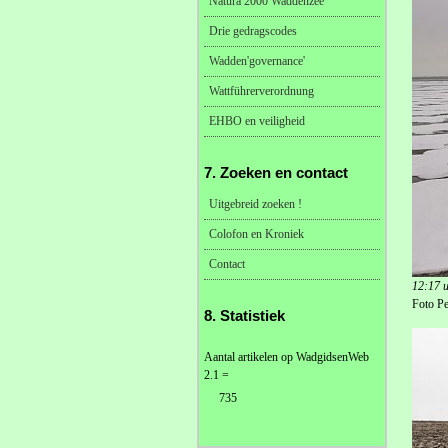
Natura 2000 Waddenzee
Drie gedragscodes
Wadden'governance'
Wattführerverordnung
EHBO en veiligheid
7. Zoeken en contact
Uitgebreid zoeken !
Colofon en Kroniek
Contact
12:17 u
Foto Pe
8. Statistiek
Aantal artikelen op WadgidsenWeb
2.1 =
735