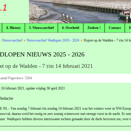
.1
4. History
5. Nieuwsarchief
6. Overheid
Zoeken !
Contact
Nieuwsarchief
Nieuwsarchief Wadlopen 2019 - 2024
IJspret op de Wadden - 7 t/m 14 f
DLOPEN NIEUWS 2025 - 2026
ret op de Wadden - 7 t/m 14 februari 2021
antal Pageviews:
5264
 16 februari 2021, update vrijdag 30 april 2021
Redactie
NL - Van zondag 7 februari t/m zondag 14 februari 2021 was het winters weer in NW-Europ
euwval, daarna werd het rustig en zeer zonnig winterweer met strenge vorst in de nacht. Er ontsto
ee. Wadlopers hebben diverse interessante tochten gemaakt door de deels bevroren zee, over en