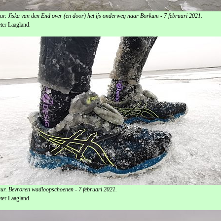
ur. Jiska van den End over (en door) het ijs onderweg naar Borkum - 7 februari 2021.
ter Laagland.
ur. Bevroren wadloopschoenen - 7 februari 2021.
ter Laagland.