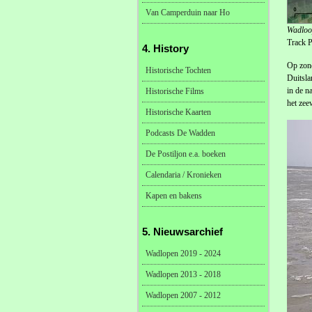
Van Camperduin naar Ho
Wadloop
Track P
4. History
Op zond
Historische Tochten
Duitsla
in de n
Historische Films
het zee
Historische Kaarten
Podcasts De Wadden
De Postiljon e.a. boeken
Calendaria / Kronieken
Kapen en bakens
5. Nieuwsarchief
Wadlopen 2019 - 2024
Wadlopen 2013 - 2018
Wadlopen 2007 - 2012