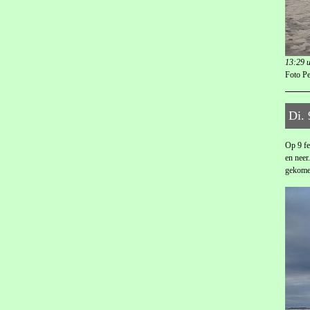
13:29 u
Foto Pe
Di. 
Op 9 fe
en neer
gekome