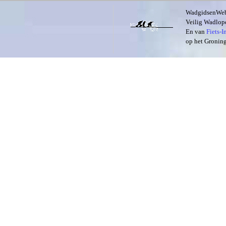
WadgidsenWeb i
Veilig Wadlope
En van
Fiets-
op het Groning