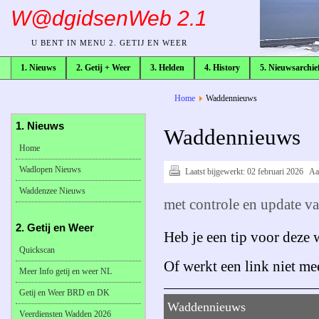
W@dgidsenWeb 2.1
U BENT IN MENU 2. GETIJ EN WEER
1. Nieuws
2. Getij + Weer
3. Helden
4. History
5. Nieuwsarchie
broodkruimelpad
Home
Waddennieuws
1. Nieuws
Waddennieuws
Home
Wadlopen Nieuws
Laatst bijgewerkt:
02 februari 2026
Aa
Waddenzee Nieuws
met controle en update v
2. Getij en Weer
Heb je een tip voor deze
Quickscan
Of werkt een link niet me
Meer Info getij en weer NL
Getij en Weer BRD en DK
Waddennieuws
Veerdiensten Wadden 2026