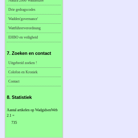
Natura 2000 Waddenzee
Drie gedragscodes
Wadden'governance'
Wattführerverordnung
EHBO en veiligheid
7. Zoeken en contact
Uitgebreid zoeken !
Colofon en Kroniek
Contact
8. Statistiek
Aantal artikelen op WadgidsenWeb
2.1 =
735