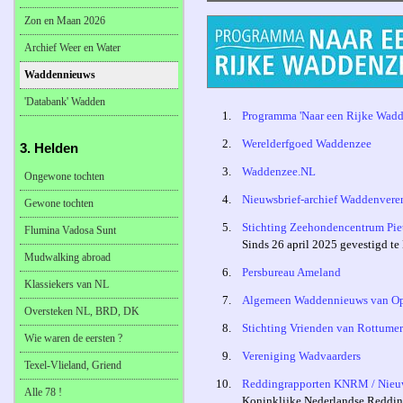
Zon en Maan 2026
Archief Weer en Water
Waddennieuws
'Databank' Wadden
1.
Programma 'Naar een Rijke Wadd
2.
Werelderfgoed Waddenzee
3. Helden
3.
Waddenzee.NL
Ongewone tochten
4.
Nieuwsbrief-archief Waddenvere
Gewone tochten
5.
Stichting Zeehondencentrum Pie
Flumina Vadosa Sunt
Sinds 26 april 2025 gevestigd t
Mudwalking abroad
6.
Persbureau Ameland
Klassiekers van NL
7.
Algemeen Waddennieuws van O
Oversteken NL, BRD, DK
8.
Stichting Vrienden van Rottume
Wie waren de eersten ?
9.
Vereniging Wadvaarders
Texel-Vlieland, Griend
10.
Reddingrapporten KNRM / Nieu
Alle 78 !
Koninklijke Nederlandse Reddin