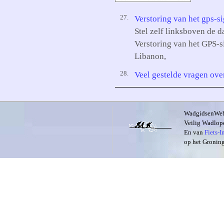
27.
Verstoring van het gps-s
Stel zelf linksboven de d
Verstoring van het GPS-s
Libanon,
28.
Veel gestelde vragen ov
WadgidsenWeb i
Veilig Wadlope
En van
Fiets-
op het Groning