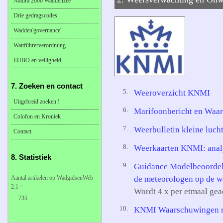
Natura 2000 Waddenzee
Drie gedragscodes
Wadden'governance'
Wattführerverordnung
EHBO en veiligheid
7. Zoeken en contact
5.
Weeroverzicht KNMI
Uitgebreid zoeken !
6.
Marifoonbericht en Waar
Colofon en Kroniek
7.
Weerbulletin kleine luch
Contact
8.
Weerkaarten KNMI: anal
8. Statistiek
9.
Guidance Modelbeoordeli
Aantal artikelen op WadgidsenWeb
de meteorologen op de 
2.1 =
Wordt 4 x per etmaal gea
735
10.
KNMI Waarschuwingen r