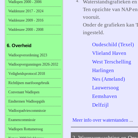
4.
Waterstandsgrafieken en 
Wadlopen 2000 - 2006
Ten opzichte van NAP en 
Waddenzee 2017 - 2024
vooruit.
Waddenzee 2009 - 2016
Onder de grafieken kan '
Waddenzee 2000 - 2008
ingesteld.
Oudeschild (Texel)
6. Overheid
Vlieland Haven
Wadloopverordening 2023
West Terschelling
Wadloopvergunningen 2026-2032
Harlingen
Veiligheidsprotocol 2018
Nes (Ameland)
Richtlijnen marifoongebruik
Lauwersoog
Convenant Wadlopen
Eemshaven
Eindtermen Wadloopgids
Delfzijl
Wadloopadviescommissie
Meer info over waterstanden
...
Examencommissie
Wadlopen Rottumeroog
2. Weersverwachting en Onw