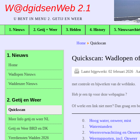
W@dgidsenWeb 2.1
U BENT IN MENU 2. GETIJ EN WEER
1. Nieuws
2. Getij + Weer
3. Helden
4. History
5. Nieuwsarchie
broodkruimelpad
Home
Quickscan
1. Nieuws
Quickscan: Wadlopen of 
Home
Laatst bijgewerkt:
02 februari 2026
Aa
Wadlopen Nieuws
Waddenzee Nieuws
met controle en bijwerken van de weblinks.
Heb je een tip voor deze webpagina ?
2. Getij en Weer
Of werkt een link niet meer? Dan graag een be
Quickscan
Meer Info getij en weer NL
0.
Hoog water, onweer, mist
1.
Waterstanden
Getij en Weer BRD en DK
2.
Weersverwachtiing en Onwee
Veerdiensten Wadden 2026
3.
Weerrapporten, incl. Onweer