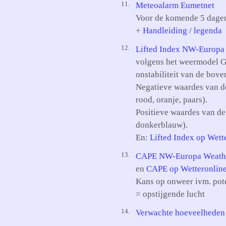
11.
Meteoalarm Eumetnet
Voor de komende 5 dage
+
Handleiding / legenda
12.
Lifted Index NW-Europa
volgens het weermodel G
onstabiliteit van de bove
Negatieve waardes van de
rood, oranje, paars).
Positieve waardes van de 
donkerblauw).
En:
Lifted Index op Wett
13.
CAPE NW-Europa Weathe
en
CAPE op Wetteronlin
Kans op onweer ivm. pote
= opstijgende lucht
14.
Verwachte hoeveelheden