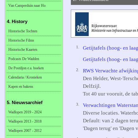
Van Camperduin naar Ho
4. History
Historische Tochten
Historische Films
1.
Getijtafels (hoog- en la
Historische Kaarten
Getijtafels (hoog- en la
Podcasts De Wadden
De Postiljon e.a. boeken
2.
RWS Verwachte afwijkin
Calendaria / Kronieken
Den Helder, West-Tersch
Delfzijl.
Kapen en bakens
Tot 40 uur vooruit, de tab
5. Nieuwsarchief
3.
Verwachtingen Watersta
Wadlopen 2019 - 2024
Diverse locaties. Waterho
Default: van 2 dagen ter
Wadlopen 2013 - 2018
'Dagen terug' en 'Dagen v
Wadlopen 2007 - 2012