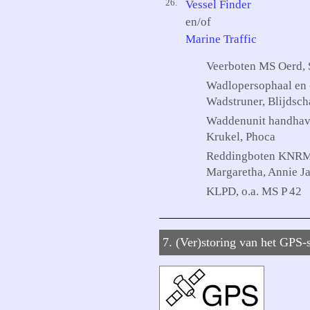
26.
Vessel Finder
en/of
Marine Traffic
Veerboten MS Oerd, 
Wadlopersophaal en 
Wadstruner, Blijdsch
Waddenunit handhavi
Krukel, Phoca
Reddingboten KNRM M
Margaretha, Annie Ja
KLPD, o.a. MS P 42
7. (Ver)storing van het GPS