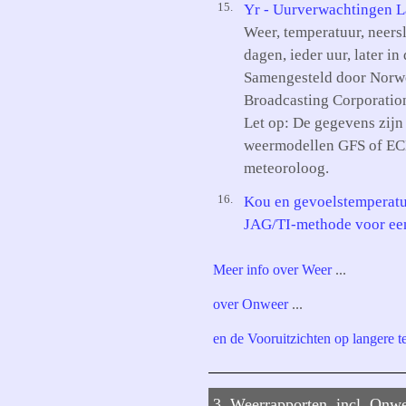
15.
Yr - Uurverwachtingen 
Weer, temperatuur, neer
dagen, ieder uur, later in
Samengesteld door Norwe
Broadcasting Corporatio
Let op: De gegevens zij
weermodellen GFS of ECM
meteoroloog.
16.
Kou en gevoelstemperatu
JAG/TI-methode voor een
Meer info over Weer
...
over Onweer
...
en de Vooruitzichten op langere t
3. Weerrapporten, incl. Onw