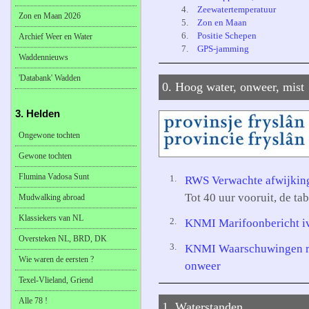
4.
Zeewatertemperatuur
Zon en Maan 2026
5.
Zon en Maan
6.
Positie Schepen
Archief Weer en Water
7.
GPS-jamming
Waddennieuws
'Databank' Wadden
0. Hoog water, onweer, mist
3. Helden
Ongewone tochten
Gewone tochten
Flumina Vadosa Sunt
1.
RWS Verwachte afwijking
Tot 40 uur vooruit, de tab
Mudwalking abroad
Klassiekers van NL
2.
KNMI Marifoonbericht iv
Oversteken NL, BRD, DK
3.
KNMI Waarschuwingen reg
Wie waren de eersten ?
onweer
Texel-Vlieland, Griend
Alle 78 !
1. Waterstanden