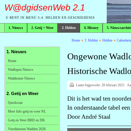
W@dgidsenWeb 2.1
U BENT IN MENU 3-4. HELDEN EN GESCHIEDENIS
1. Nieuws
2. Getij + Weer
3. Helden
4. History
5. Nieuwsarchie
broodkruimelpad
Home
3. Helden
Helden
Calendari
1. Nieuws
Ongewone Wadlo
Home
Historische Wad
Wadlopen Nieuws
Waddenzee Nieuws
Laatst bijgewerkt:
28 februari 2021
Aa
2. Getij en Weer
Dit is het wad ten noorde
Quickscan
In onderstaande tabel een
Meer Info getij en weer NL
Door André Staal
Getij en Weer BRD en DK
Veerdiensten Wadden 2026