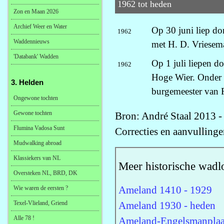
1962 tot heden
Zon en Maan 2026
Archief Weer en Water
Op 30 juni liep d
1962
Waddennieuws
met H. D. Vriesem
'Databank' Wadden
Op 1 juli liepen d
1962
Hoge Wier. Onder 
3. Helden
burgemeester van F
Ongewone tochten
Gewone tochten
Bron: André Staal 2013 -
Flumina Vadosa Sunt
Correcties en aanvulling
Mudwalking abroad
Klassiekers van NL
Meer historische wadl
Oversteken NL, BRD, DK
Ameland 1410 - 1929
Wie waren de eersten ?
Texel-Vlieland, Griend
Ameland 1930 - heden
Alle 78 !
Ameland-Engelsmanplaa