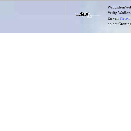
WadgidsenWeb i
Veilig Wadlope
En van
Fiets-
op het Groning