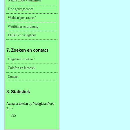
Natura 2000 Waddenzee
Drie gedragscodes
Wadden'governance'
Wattführerverordnung
EHBO en veiligheid
7. Zoeken en contact
Uitgebreid zoeken !
Colofon en Kroniek
Contact
8. Statistiek
Aantal artikelen op WadgidsenWeb
2.1 =
735