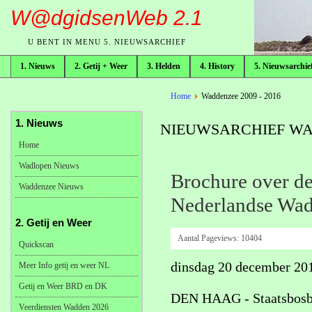
W@dgidsenWeb 2.1
U BENT IN MENU 5. NIEUWSARCHIEF
1. Nieuws
2. Getij + Weer
3. Helden
4. History
5. Nieuwsarchie
broodkruimelpad
Home
Waddenzee 2009 - 2016
1. Nieuws
NIEUWSARCHIEF WAD
Home
Wadlopen Nieuws
Brochure over d
Waddenzee Nieuws
Nederlandse Wa
2. Getij en Weer
Aantal Pageviews:
10404
Quickscan
dinsdag 20 december 20
Meer Info getij en weer NL
Getij en Weer BRD en DK
DEN HAAG - Staatsbosbeh
Veerdiensten Wadden 2026