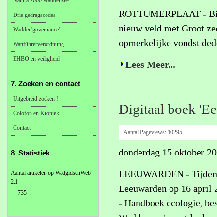
Natura 2000 Waddenzee
ROTTUMERPLAAT - Bij de
Drie gedragscodes
nieuw veld met Groot zee
Wadden'governance'
opmerkelijke vondst ded
Wattführerverordnung
EHBO en veiligheid
Lees Meer...
7. Zoeken en contact
Uitgebreid zoeken !
Digitaal boek 'E
Colofon en Kroniek
Contact
Aantal Pageviews:
10295
donderdag 15 oktober 2
8. Statistiek
LEEUWARDEN - Tijdens h
Aantal artikelen op WadgidsenWeb
2.1 =
Leeuwarden op 16 april 2
735
- Handboek ecologie, be