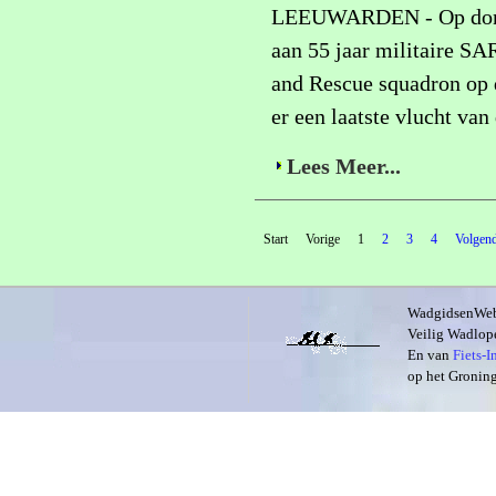
LEEUWARDEN - Op donderd
aan 55 jaar militaire SA
and Rescue squadron op 
er een laatste vlucht van
Lees Meer...
Start
Vorige
1
2
3
4
Volgen
WadgidsenWeb i
Veilig Wadlope
En van
Fiets-
op het Groning