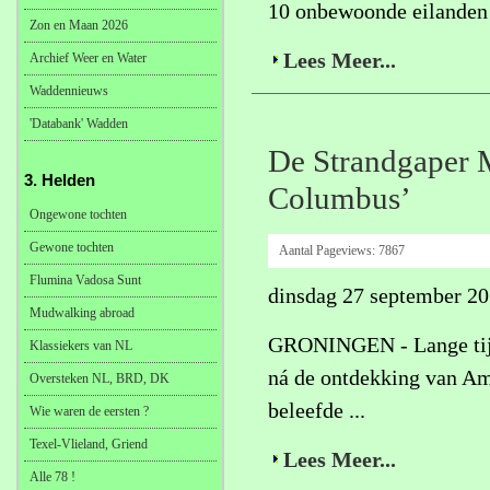
10 onbewoonde eilanden 
Zon en Maan 2026
Lees Meer...
Archief Weer en Water
Waddennieuws
'Databank' Wadden
De Strandgaper M
3. Helden
Columbus’
Ongewone tochten
Gewone tochten
Aantal Pageviews:
7867
Flumina Vadosa Sunt
dinsdag 27 september 2
Mudwalking abroad
GRONINGEN - Lange tijd
Klassiekers van NL
ná de ontdekking van Am
Oversteken NL, BRD, DK
beleefde ...
Wie waren de eersten ?
Texel-Vlieland, Griend
Lees Meer...
Alle 78 !