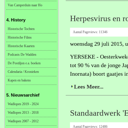
Van Camperduin naar Ho
Herpesvirus en r
4. History
Historische Tochten
Aantal Pageviews:
11346
Historische Films
woensdag 29 juli 2015, 
Historische Kaarten
Podcasts De Wadden
YERSEKE - Oesterkwekers
De Postiljon e.a. boeken
tot 90 % van de jonge Ja
Calendaria / Kronieken
Inornata) boort gaatjes i
Kapen en bakens
Lees Meer...
5. Nieuwsarchief
Wadlopen 2019 - 2024
Standaardwerk 'E
Wadlopen 2013 - 2018
Wadlopen 2007 - 2012
Aantal Pageviews:
12486