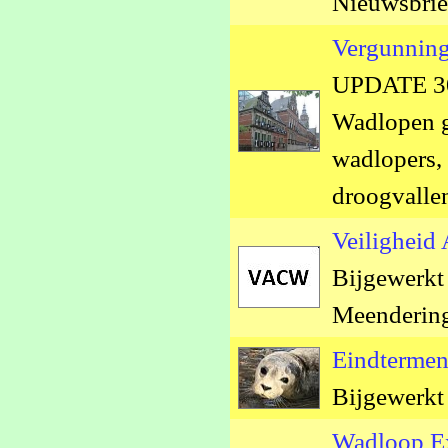
Nieuwsbrie
Vergunning
UPDATE 30
Wadlopen g
wadlopers,
droogvalle
Veilighei
Bijgewerkt 
Meenderin
Eindtermen
Bijgewerkt
Wadloop E