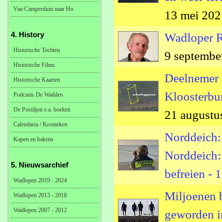
Van Camperduin naar Ho
13 mei 202
4. History
Wadloper R
Historische Tochten
9 septembe
Historische Films
Deelnemer 
Historische Kaarten
Kloosterbu
Podcasts De Wadden
De Postiljon e.a. boeken
21 augustu
Calendaria / Kronieken
Norddeich: 
Kapen en bakens
Norddeich:
5. Nieuwsarchief
befreien - 
Wadlopen 2019 - 2024
Miljoenen 
Wadlopen 2013 - 2018
Wadlopen 2007 - 2012
geworden i