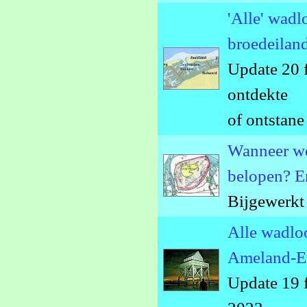
'Alle' wadl
broedeilan
Update 20 f
ontdekte
of ontstan
Wanneer we
belopen? E
Bijgewerkt
Alle wadlo
Ameland-E
Update 19 