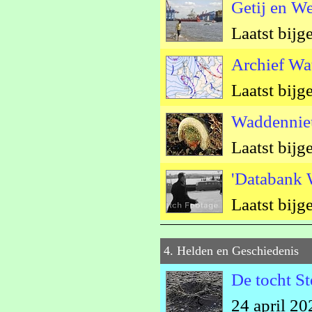
Getij en W
Laatst bijg
Archief Wa
Laatst bijg
Waddenni
Laatst bijg
'Databank 
Laatst bijg
4. Helden en Geschiedenis
De tocht St
24 april 20