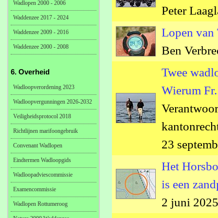
Wadlopen 2000 - 2006
Peter Laag
Waddenzee 2017 - 2024
Lopen van T
Waddenzee 2009 - 2016
Waddenzee 2000 - 2008
Ben Verbree
Twee wadlop
6. Overheid
Wadloopverordening 2023
Wierum Fr.
Wadloopvergunningen 2026-2032
Verantwoor
Veiligheidsprotocol 2018
kantonrecht
Richtlijnen marifoongebruik
23 septemb
Convenant Wadlopen
Eindtermen Wadloopgids
Het Horsbo
Wadloopadviescommissie
is een zand
Examencommissie
2 juni 202
Wadlopen Rottumeroog