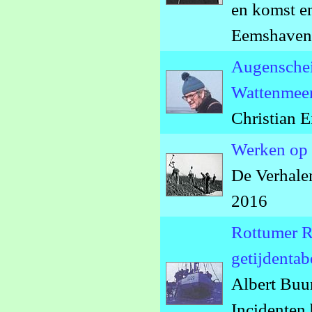
en komst en
Eemshaven
Augenschei
Wattenmeer
Christian 
Werken op 
De Verhale
2016
Rottumer Ra
getijdentab
Albert Buu
Incidenten