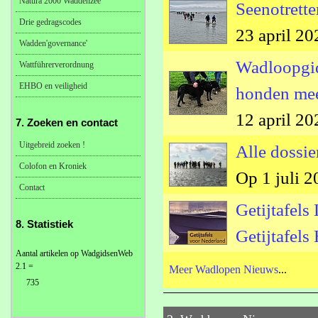
Natura 2000 Waddenzee
Seenotrett
Drie gedragscodes
23 april 2
Wadden'governance'
Wadloopgid
Wattführerverordnung
EHBO en veiligheid
honden mee
12 april 2
7. Zoeken en contact
Uitgebreid zoeken !
Alle dossi
Colofon en Kroniek
Op 1 juli 
Contact
Getijtafel
8. Statistiek
Getijtafels
Aantal artikelen op WadgidsenWeb
2.1 =
Meer Wadlopen Nieuws
...
735