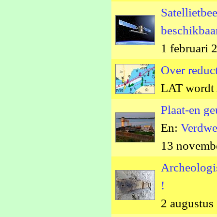
Satellietbe
beschikbaa
1 februari 
Over reduc
LAT wordt
Plaat-en g
En:
Verdwe
13 novemb
Archeologi
!
2 augustus