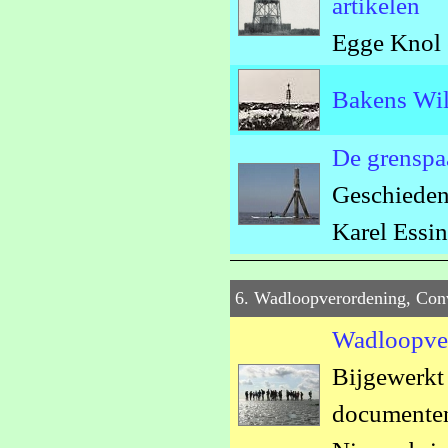
artikelen
Egge Knol 
Bakens Wil
De grenspaa
Geschiedeni
Karel Essi
6. Wadloopverordening, Con
Wadloopver
Bijgewerkt
documenten