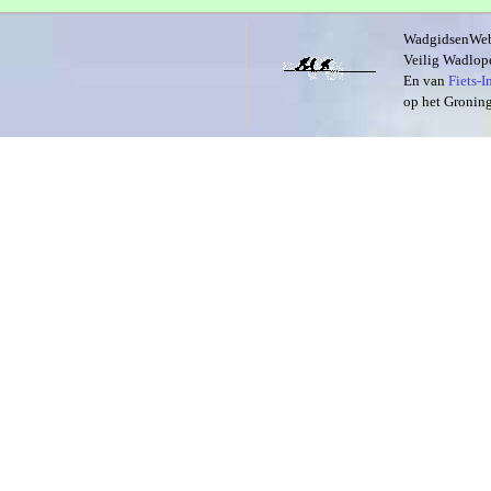
WadgidsenWeb i
Veilig Wadlope
En van
Fiets-
op het Groning