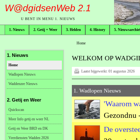
W@dgidsenWeb 2.1
U BENT IN MENU 1. NIEUWS
1. Nieuws
2. Getij + Weer
3. Helden
4. History
5. Nieuwsarchie
broodkruimelpad
Home
1. Nieuws
WELKOM OP WADGID
Home
Laatst bijgewerkt:
01 augustus 2026
Wadlopen Nieuws
Waddenzee Nieuws
1. Wadlopen Nieuws
2. Getij en Weer
'Waarom wa
Quickscan
Gezondnu -
Meer Info getij en weer NL
De overstee
Getij en Weer BRD en DK
Veerdiensten Wadden 2026