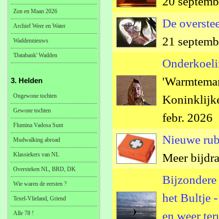
20 septemb
Zon en Maan 2026
De overstee
Archief Weer en Water
21 septemb
Waddennieuws
'Databank' Wadden
Onderkoeli
'Warmteman
3. Helden
Ongewone tochten
Koninklijk
Gewone tochten
febr. 2026
Flumina Vadosa Sunt
Nieuwe rub
Mudwalking abroad
Klassiekers van NL
Meer bijdra
Oversteken NL, BRD, DK
Bijzondere
Wie waren de eersten ?
het Bultje -
Texel-Vlieland, Griend
en weer ter
Alle 78 !