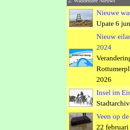
2. Waddenzee Nieuws
Nieuwe was
Upate 6 jun
Nieuw eila
2024
Veranderin
Rottumerpl
2026
Insel im E
Stadtarchi
Veen op de
22 februar