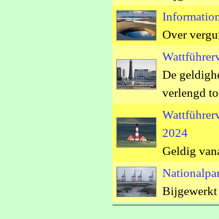
Informatio
Over vergu
Wattführer
De geldigh
verlengd t
Wattführer
2024
Geldig vana
Nationalpa
Bijgewerkt