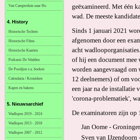
geëxamineerd. Met één ka
Van Camperduin naar Ho
wad. De meeste kandidate
4. History
Sinds 1 januari 2021 wo
Historische Tochten
afgenomen door een exam
Historische Films
acht wadlooporganisaties.
Historische Kaarten
of hij een document mee 
Podcasts De Wadden
worden aangevraagd om w
De Postiljon e.a. boeken
12 deelnemers) of om voor
Calendaria / Kronieken
een jaar na de installati
Kapen en bakens
'corona-problematiek', w
5. Nieuwsarchief
De examinatoren zijn op 
Wadlopen 2019 - 2024
Wadlopen 2013 - 2018
Jan Oome - Groninger
Wadlopen 2007 - 2012
Sven van IJzendoorn 