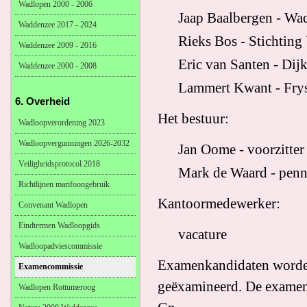
Wadlopen 2000 - 2006
Jaap Baalbergen - Wa
Waddenzee 2017 - 2024
Rieks Bos - Stichting
Waddenzee 2009 - 2016
Eric van Santen - Dij
Waddenzee 2000 - 2008
Lammert Kwant - Fry
6. Overheid
Het bestuur:
Wadloopverordening 2023
Wadloopvergunningen 2026-2032
Jan Oome - voorzitter
Veiligheidsprotocol 2018
Mark de Waard - penni
Richtlijnen marifoongebruik
Kantoormedewerker:
Convenant Wadlopen
Eindtermen Wadloopgids
vacature
Wadloopadviescommissie
Examenkandidaten worden
Examencommissie
geëxamineerd. De examens
Wadlopen Rottumeroog