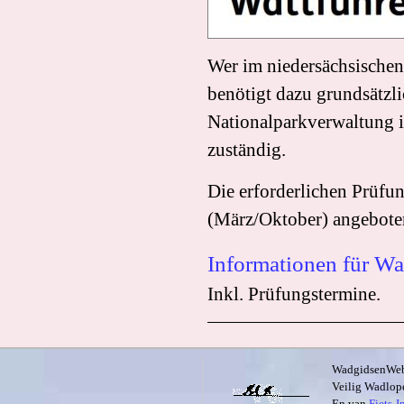
Wer im niedersächsischen
benötigt dazu grundsätzli
Nationalparkverwaltung i
zuständig.
Die erforderlichen Prüfu
(März/Oktober) angeboten
Informationen für Wa
Inkl. Prüfungstermine.
WadgidsenWeb i
Veilig Wadlope
En van
Fiets-