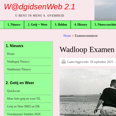
W@dgidsenWeb 2.1
U BENT IN MENU 6. OVERHEID
1. Nieuws
2. Getij + Weer
3. Helden
4. History
5. Nieuwsarchie
broodkruimelpad
Home
Examencommissie
1. Nieuws
Wadloop Examen
Home
Wadlopen Nieuws
Laatst bijgewerkt:
18 september 2025
Waddenzee Nieuws
2. Getij en Weer
Quickscan
Meer Info getij en weer NL
Getij en Weer BRD en DK
Veerdiensten Wadden 2026