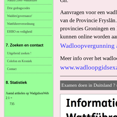
Gn.
Natura 2000 Waddenzee
Drie gedragscodes
Aanvragen voor een wadl
Wadden'governance'
van de Provincie Fryslân
Wattführerverordnung
provincies Groningen en
EHBO en veiligheid
kunnen online worden aan
Wadloopvergunning 
7. Zoeken en contact
Uitgebreid zoeken !
Meer info over het wadl
Colofon en Kroniek
www.wadloopgidsex
Contact
8. Statistiek
Examen doen in Duitsland ? 
Aantal artikelen op WadgidsenWeb
2.1 =
735