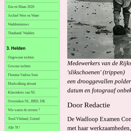
Zon en Maan 2026
Archief Weer en Water
Waddennieuws
'Databank' Wadden
3. Helden
Ongewone tochten
Medewerkers van de Rijks
Gewone tochten
'slikschoenen' (trippen)
Flumina Vadosa Sunt
een drooggevallen polder 
Mudwalking abroad
datum en fotograaf onbe
Klassiekers van NL
Oversteken NL, BRD, DK
Door Redactie
Wie waren de eersten ?
De Wadloop Examen Commi
Texel-Vlieland, Griend
met haar werkzaamheden,
Alle 78 !