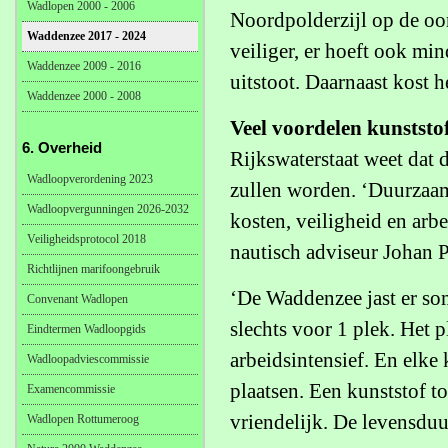
Wadlopen 2000 - 2006
Noordpolderzijl op de oor
Waddenzee 2017 - 2024
veiliger, er hoeft ook mi
Waddenzee 2009 - 2016
uitstoot. Daarnaast kost 
Waddenzee 2000 - 2008
Veel voordelen kunstst
6. Overheid
Rijkswaterstaat weet dat
Wadloopverordening 2023
zullen worden. ‘Duurzaamh
Wadloopvergunningen 2026-2032
kosten, veiligheid en arbe
Veiligheidsprotocol 2018
nautisch adviseur Johan 
Richtlijnen marifoongebruik
‘De Waddenzee jast er som
Convenant Wadlopen
slechts voor 1 plek. Het 
Eindtermen Wadloopgids
arbeidsintensief. En elke
Wadloopadviescommissie
plaatsen. Een kunststof to
Examencommissie
vriendelijk. De levensduu
Wadlopen Rottumeroog