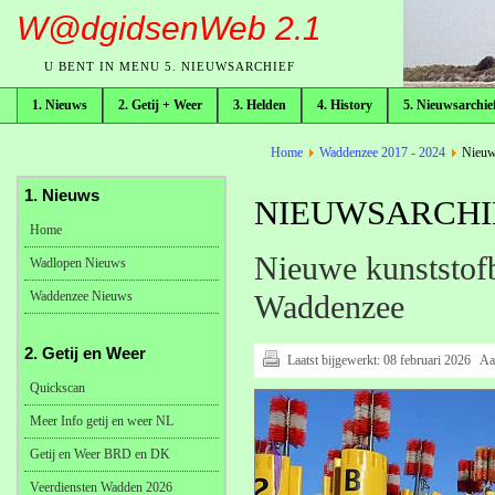
W@dgidsenWeb 2.1
U BENT IN MENU 5. NIEUWSARCHIEF
1. Nieuws
2. Getij + Weer
3. Helden
4. History
5. Nieuwsarchie
broodkruimelpad
Home
Waddenzee 2017 - 2024
Nieuwe
1. Nieuws
NIEUWSARCHIE
Home
Nieuwe kunststofb
Wadlopen Nieuws
Waddenzee Nieuws
Waddenzee
2. Getij en Weer
Laatst bijgewerkt:
08 februari 2026
Aa
Quickscan
Meer Info getij en weer NL
Getij en Weer BRD en DK
Veerdiensten Wadden 2026