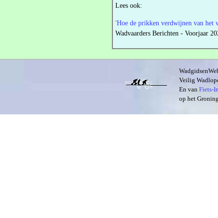
Lees ook:
'Hoe de prikken verdwijnen van het 
Wadvaarders Berichten - Voorjaar 20
WadgidsenWeb i
Veilig Wadlope
En van
Fiets-
op het Groning