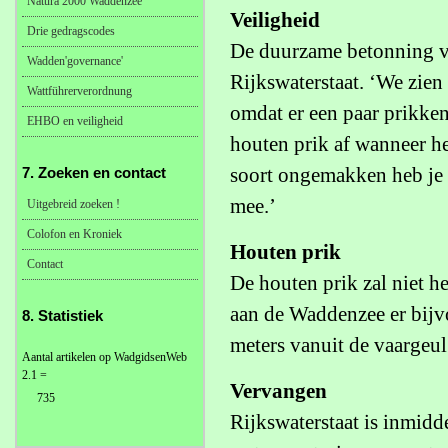
Natura 2000 Waddenzee
Veiligheid
Drie gedragscodes
De duurzame betonning ve
Wadden'governance'
Rijkswaterstaat. ‘We zien
Wattführerverordnung
omdat er een paar prikke
EHBO en veiligheid
houten prik af wanneer he
soort ongemakken heb je 
7. Zoeken en contact
mee.’
Uitgebreid zoeken !
Colofon en Kroniek
Houten prik
Contact
De houten prik zal niet 
aan de Waddenzee er bijv
8. Statistiek
meters vanuit de vaargeul
Aantal artikelen op WadgidsenWeb
2.1 =
Vervangen
735
Rijkswaterstaat is inmid