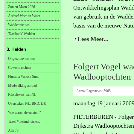
Ontwikkelingsplan Wadde
Zon en Maan 2026
van gebruik in de Wadde
Archief Weer en Water
basis van de nieuwe Nat
Waddennieuws
'Databank' Wadden
Lees Meer...
3. Helden
Ongewone tochten
Folgert Vogel wad
Gewone tochten
Wadlooptochten
Flumina Vadosa Sunt
Mudwalking abroad
Aantal Pageviews:
5965
Klassiekers van NL
maandag 19 januari 200
Oversteken NL, BRD, DK
Wie waren de eersten ?
PIETERBUREN - Folgert V
Texel-Vlieland, Griend
Dijkstra Wadlooptochten 
Alle 78 !