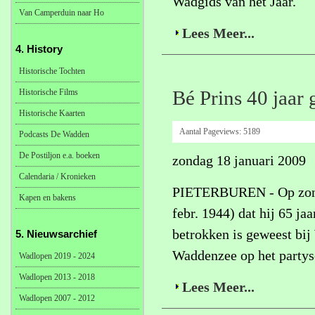
Wadgids van het Jaar.
Van Camperduin naar Ho
Lees Meer...
4. History
Historische Tochten
Historische Films
Bé Prins 40 jaar
Historische Kaarten
Aantal Pageviews:
5189
Podcasts De Wadden
De Postiljon e.a. boeken
zondag 18 januari 2009
Calendaria / Kronieken
PIETERBUREN - Op zonda
Kapen en bakens
febr. 1944) dat hij 65 ja
betrokken is geweest bi
5. Nieuwsarchief
Waddenzee op het partys
Wadlopen 2019 - 2024
Wadlopen 2013 - 2018
Lees Meer...
Wadlopen 2007 - 2012