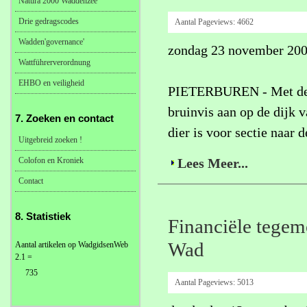
Natura 2000 Waddenzee
Drie gedragscodes
Aantal Pageviews:
4662
Wadden'governance'
zondag 23 november 20
Wattführerverordnung
EHBO en veiligheid
PIETERBUREN - Met de h
bruinvis aan op de dijk
7. Zoeken en contact
dier is voor sectie naar
Uitgebreid zoeken !
Colofon en Kroniek
Lees Meer...
Contact
8. Statistiek
Financiële tegem
Wad
Aantal artikelen op WadgidsenWeb
2.1 =
735
Aantal Pageviews:
5013