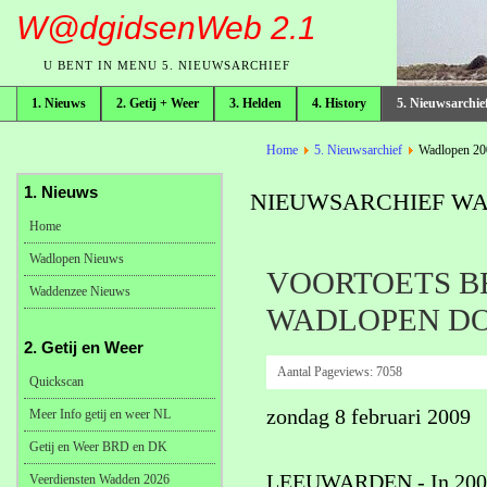
W@dgidsenWeb 2.1
U BENT IN MENU 5. NIEUWSARCHIEF
1. Nieuws
2. Getij + Weer
3. Helden
4. History
5. Nieuwsarchie
broodkruimelpad
Home
5. Nieuwsarchief
Wadlopen 20
1. Nieuws
NIEUWSARCHIEF WAD
Home
Wadlopen Nieuws
VOORTOETS B
Waddenzee Nieuws
WADLOPEN DO
2. Getij en Weer
Aantal Pageviews:
7058
Quickscan
zondag 8 februari 2009
Meer Info getij en weer NL
Getij en Weer BRD en DK
LEEUWARDEN - In 2009 
Veerdiensten Wadden 2026