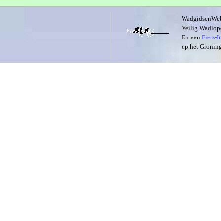
WadgidsenWeb i
Veilig Wadlope
En van
Fiets-
op het Groning