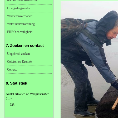
Natura 2000 Waddenzee
Drie gedragscodes
Wadden'governance'
Wattführerverordnung
EHBO en veiligheid
7. Zoeken en contact
Uitgebreid zoeken !
Colofon en Kroniek
Contact
8. Statistiek
Aantal artikelen op WadgidsenWeb
2.1 =
735