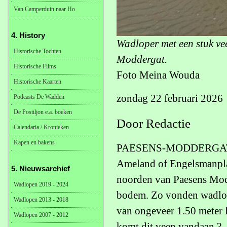
Van Camperduin naar Ho
4. History
Wadloper met een stuk ve
Historische Tochten
Moddergat.
Historische Films
Foto Meina Wouda
Historische Kaarten
zondag 22 februari 2026
Podcasts De Wadden
De Postiljon e.a. boeken
Door Redactie
Calendaria / Kronieken
Kapen en bakens
PAESENS-MODDERGAT - Me
Ameland of Engelsmanplaa
5. Nieuwsarchief
noorden van Paesens Modd
Wadlopen 2019 - 2024
bodem. Zo vonden wadlope
Wadlopen 2013 - 2018
van ongeveer 1.50 meter 
Wadlopen 2007 - 2012
komt dit veen vandaan ?