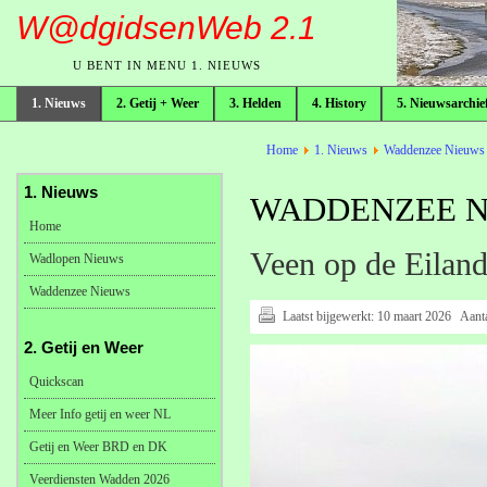
W@dgidsenWeb 2.1
U BENT IN MENU 1. NIEUWS
1. Nieuws
2. Getij + Weer
3. Helden
4. History
5. Nieuwsarchie
broodkruimelpad
Home
1. Nieuws
Waddenzee Nieuws
1. Nieuws
WADDENZEE NI
Home
Veen op de Eiland
Wadlopen Nieuws
Waddenzee Nieuws
Laatst bijgewerkt:
10 maart 2026
Aant
2. Getij en Weer
Quickscan
Meer Info getij en weer NL
Getij en Weer BRD en DK
Veerdiensten Wadden 2026