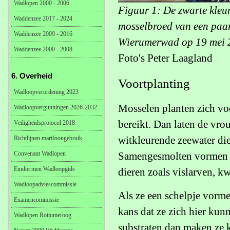
Wadlopen 2000 - 2006
Figuur 1: De zwarte kle
Waddenzee 2017 - 2024
mosselbroed van een paar
Waddenzee 2009 - 2016
Wierumerwad op 19 mei 
Waddenzee 2000 - 2008
Foto's Peter Laagland
6. Overheid
Voortplanting
Wadloopverordening 2023
Mosselen planten zich vo
Wadloopvergunningen 2026-2032
bereikt. Dan laten de vrou
Veiligheidsprotocol 2018
witkleurende zeewater die
Richtlijnen marifoongebruik
Convenant Wadlopen
Samengesmolten vormen ze
Eindtermen Wadloopgids
dieren zoals vislarven, k
Wadloopadviescommissie
Als ze een schelpje vorm
Examencommissie
kans dat ze zich hier kunn
Wadlopen Rottumeroog
substraten dan maken ze 