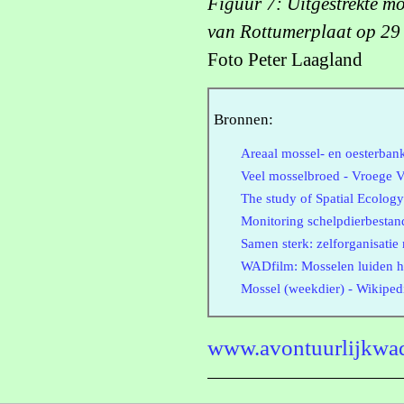
Figuur 7: Uitgestrekte mo
van Rottumerplaat op 29
Foto Peter Laagland
Bronnen:
Areaal mossel- en oesterba
Veel mosselbroed - Vroege V
The study of Spatial Ecology
Monitoring schelpdierbestan
Samen sterk: zelforganisati
WADfilm: Mosselen luiden h
Mossel (weekdier) - Wikiped
www.avontuurlijkwad