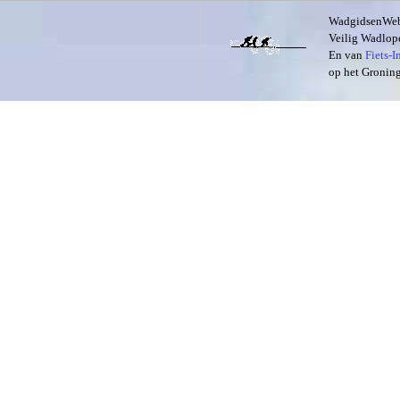
WadgidsenWeb i
Veilig Wadlope
En van
Fiets-
op het Groning