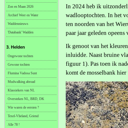
In 2024 heb ik uitzonderl
Zon en Maan 2026
wadlooptochten. In het vo
Archief Weer en Water
ten noorden van het Wier
Waddennieuws
paar jaar geleden opeens
'Databank' Wadden
Ik genoot van het kleure
3. Helden
inluidde. Naast bruine vl
Ongewone tochten
figuur 1). Pas toen ik na
Gewone tochten
komt de mosselbank hier 
Flumina Vadosa Sunt
Mudwalking abroad
Klassiekers van NL
Oversteken NL, BRD, DK
Wie waren de eersten ?
Texel-Vlieland, Griend
Alle 78 !