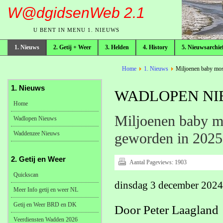
W@dgidsenWeb 2.1
U BENT IN MENU 1. NIEUWS
1. Nieuws
2. Getij + Weer
3. Helden
4. History
5. Nieuwsarchie
broodkruimelpad
Home
1. Nieuws
Miljoenen baby moss
1. Nieuws
WADLOPEN NIE
Home
Miljoenen baby mo
Wadlopen Nieuws
Waddenzee Nieuws
geworden in 2025
2. Getij en Weer
Aantal Pageviews:
1903
Quickscan
dinsdag 3 december 2024
Meer Info getij en weer NL
Getij en Weer BRD en DK
Door Peter Laagland
Veerdiensten Wadden 2026