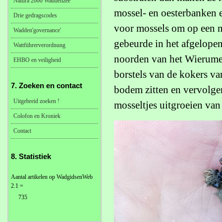
Natura 2000 Waddenzee
mossel- en oesterbanken e
Drie gedragscodes
voor mossels om op een n
Wadden'governance'
gebeurde in het afgelope
Wattführerverordnung
noorden van het Wierumer
EHBO en veiligheid
borstels van de kokers va
7. Zoeken en contact
bodem zitten en vervolgen
Uitgebreid zoeken !
mosseltjes uitgroeien van 
Colofon en Kroniek
Contact
8. Statistiek
Aantal artikelen op WadgidsenWeb
2.1 =
735