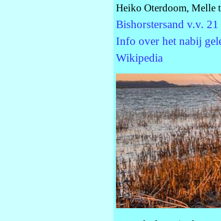
Heiko Oterdoom, Melle t
Bishorstersand v.v. 2
Info over het nabij ge
Wikipedia