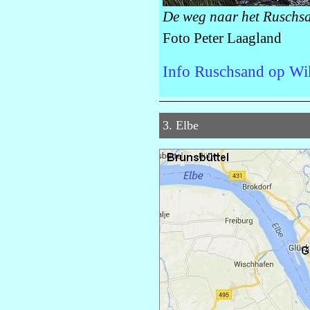
De weg naar het Ruschsa
Foto Peter Laagland
Info Ruschsand op Wi
3. Elbe