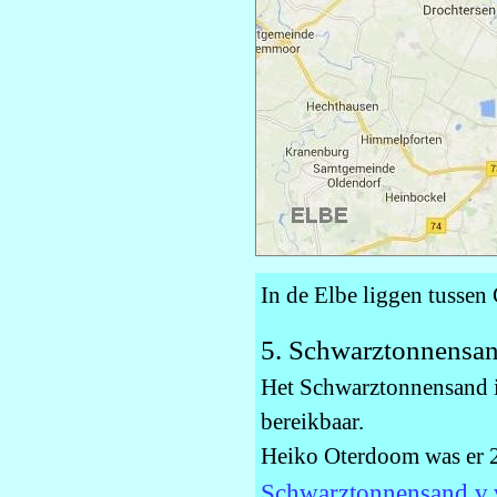
In de Elbe liggen tussen
5. Schwarztonnensa
Het Schwarztonnensand is
bereikbaar.
Heiko Oterdoom was er 2
Schwarztonnensand v.v