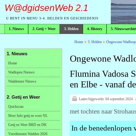
W@dgidsenWeb 2.1
U BENT IN MENU 3-4. HELDEN EN GESCHIEDENIS
1. Nieuws
2. Getij + Weer
3. Helden
4. History
5. Nieuwsarchie
broodkruimelpad
Home
3. Helden
Ongewone Wadloopt
1. Nieuws
Ongewone Wadlo
Home
Flumina Vadosa Su
Wadlopen Nieuws
Waddenzee Nieuws
en Elbe - vanaf 
2. Getij en Weer
Laatst bijgewerkt:
04 september 2024
Quickscan
met tochten naar Strohau
Meer Info getij en weer NL
Getij en Weer BRD en DK
In de benedenlopen v
Veerdiensten Wadden 2026