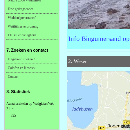
Natura 2000 Waddenzee
Drie gedragscodes
Wadden'governance'
Wattführerverordnung
EHBO en veiligheid
Info Bingumersand op
7. Zoeken en contact
Uitgebreid zoeken !
2. Weser
Colofon en Kroniek
Contact
8. Statistiek
Aantal artikelen op WadgidsenWeb
2.1 =
735