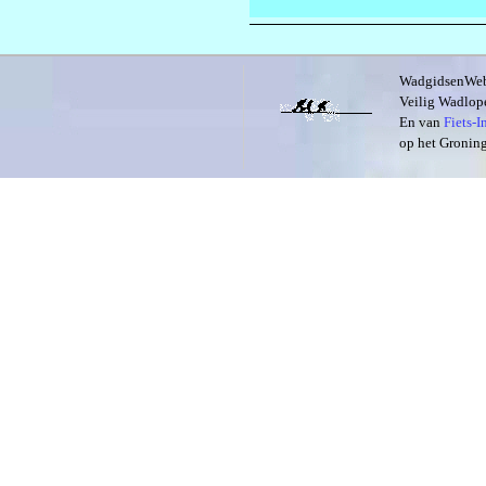
WadgidsenWeb i
Veilig Wadlope
En van
Fiets-
op het Groning