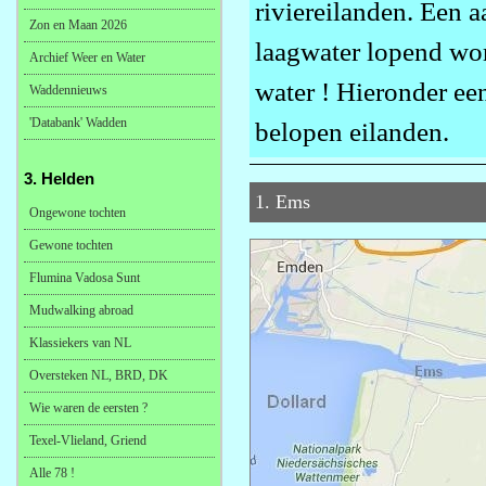
riviereilanden. Een a
Zon en Maan 2026
laagwater lopend wo
Archief Weer en Water
water ! Hieronder een
Waddennieuws
'Databank' Wadden
belopen eilanden.
3. Helden
1. Ems
Ongewone tochten
Gewone tochten
Flumina Vadosa Sunt
Mudwalking abroad
Klassiekers van NL
Oversteken NL, BRD, DK
Wie waren de eersten ?
Texel-Vlieland, Griend
Alle 78 !