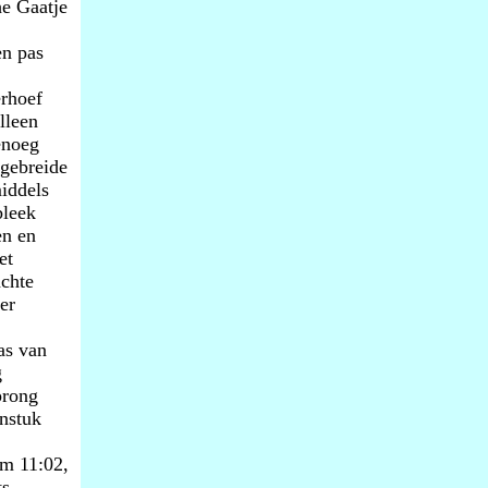
he Gaatje
en pas
erhoef
lleen
enoeg
tgebreide
iddels
bleek
en en
et
achte
er
as van
g
prong
nstuk
om 11:02,
ts