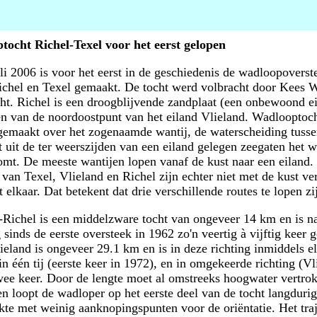
ocht Richel-Texel voor het eerst gelopen
li 2006 is voor het eerst in de geschiedenis de wadloopoverst
ichel en Texel gemaakt. De tocht werd volbracht door Kees 
cht. Richel is een droogblijvende zandplaat (een onbewoond e
en van de noordoostpunt van het eiland Vlieland. Wadlooptoc
emaakt over het zogenaamde wantij, de waterscheiding tusse
t uit de ter weerszijden van een eiland gelegen zeegaten het 
omt. De meeste wantijen lopen vanaf de kust naar een eiland.
 van Texel, Vlieland en Richel zijn echter niet met de kust v
 elkaar. Dat betekent dat drie verschillende routes te lopen zi
-Richel is een middelzware tocht van ongeveer 14 km en is n
 sinds de eerste oversteek in 1962 zo'n veertig à vijftig keer 
ieland is ongeveer 29.1 km en is in deze richting inmiddels el
in één tij (eerste keer in 1972), en in omgekeerde richting (Vl
wee keer. Door de lengte moet al omstreeks hoogwater vertro
n loopt de wadloper op het eerste deel van de tocht langdurig
kte met weinig aanknopingspunten voor de oriëntatie. Het traj