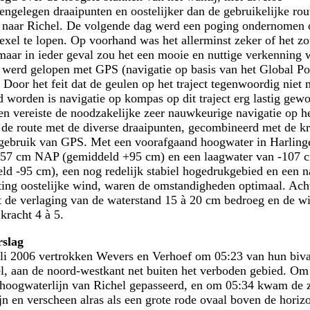
eengelegen draaipunten en oostelijker dan de gebruikelijke rou
 naar Richel. De volgende dag werd een poging ondernomen
exel te lopen. Op voorhand was het allerminst zeker of het z
maar in ieder geval zou het een mooie en nuttige verkenning 
 werd gelopen met GPS (navigatie op basis van het Global Po
 Door het feit dat de geulen op het traject tegenwoordig niet 
 worden is navigatie op kompas op dit traject erg lastig gew
n vereiste de noodzakelijke zeer nauwkeurige navigatie op he
 de route met de diverse draaipunten, gecombineerd met de kr
t gebruik van GPS. Met een voorafgaand hoogwater in Harling
 +57 cm NAP (gemiddeld +95 cm) en een laagwater van -107
ld -95 cm), een nog redelijk stabiel hogedrukgebied en een n
ing oostelijke wind, waren de omstandigheden optimaal. Ach
t de verlaging van de waterstand 15 à 20 cm bedroeg en de w
kracht 4 à 5.
rslag
li 2006 vertrokken Wevers en Verhoef om 05:23 van hun biva
l, aan de noord-westkant net buiten het verboden gebied. Om
hoogwaterlijn van Richel gepasseerd, en om 05:34 kwam de 
jn en verscheen alras als een grote rode ovaal boven de horizo