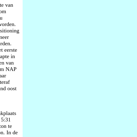
te van
 om
ou
worden.
sitioning
meer
orden.
t eerste
apte in
en van
 cm NAP
aar
teraf
ind oost
kplaats
 5:31
zon te
n. In de