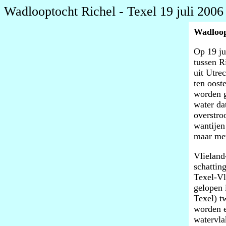
Wadlooptocht Richel - Texel 19 juli 2006
Wadloopt
Op 19 ju
tussen R
uit Utre
ten oost
worden g
water da
overstro
wantijen
maar met
Vlieland
schatting
Texel-Vl
gelopen 
Texel) t
worden e
watervla