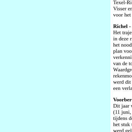
Texel-Ri
Visser e
voor het
Richel -
Het traj
in deze 
het nood
plan voo
verkenni
van de t
Waardgro
rekenmod
werd dit
een verl
Voorber
Dit jaar
(11 juni
tijdens 
het stuk
werd gel