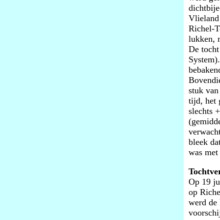
dichtbij
Vlieland
Richel-T
lukken, 
De tocht
System).
bebakend
Bovendie
stuk van
tijd, he
slechts
(gemidde
verwacht
bleek da
was met 
Tochtve
Op 19 ju
op Riche
werd de 
voorschi