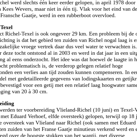
chel werd slechts één keer eerder gelopen, in april 1978 door
n Kees Wevers, maar niet in één tij. Vlak voor het eind van de
 Fransche Gaatje, werd in een rubberboot overvloed.
 Texel
ect Richel-Texel is ook ongeveer 29 km. Een probleem bij de 
richting is dat het gebied ten zuiden van Richel nogal laag is 
zakelijke vroege vertrek daar dus veel water te verwachten is
r deze tocht ontstond al in 2003 en werd in dat jaar in een uit
ng al eens onderzocht. Het idee was dat hoewel de laagte in h
ocht problematisch is, de verderop gelegen relatief hoge
nden een verlies aan tijd zouden kunnen compenseren. In ee
el met gedetailleerde gegevens van lodingskaarten en getij
 bevestigd voor een getij met een relatief laag hoogwater sam
aging van 20 à 30 cm.
eiding
 werden ter voorbereiding Vlieland-Richel (10 juni) en Texel-
, met Eduard Verhoef, elfde oversteek) gelopen, terwijl op 18 j
de oversteek van Vlieland naar Richel (ook samen met Eduard
 ten zuiden van het Franse Gaatje minutieus verkend werd en 
egd over de hoogste stukken van het wantij, met diverse