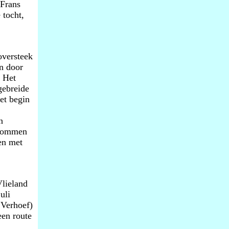
 Frans
 tocht,
oversteek
en door
. Het
gebreide
et begin
n
krommen
en met
Vlieland
uli
 Verhoef)
een route