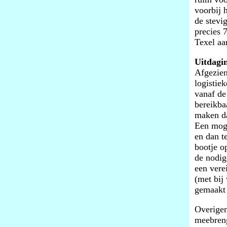
voorbij 
de stevi
precies 
Texel aa
Uitdagi
Afgezien
logistie
vanaf de
bereikba
maken da
Een moge
en dan t
bootje o
de nodig
een vere
(met bij
gemaakt
Overigen
meebreng