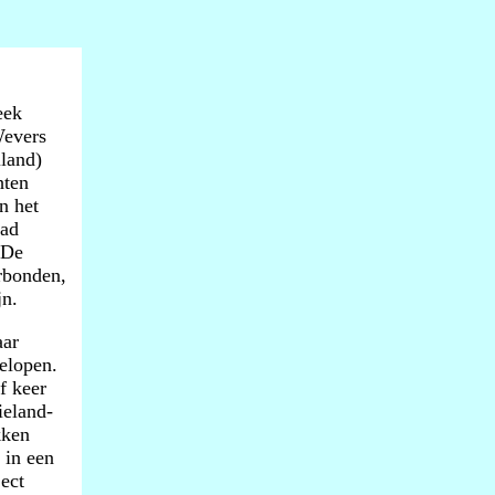
eek
Wevers
iland)
hten
n het
wad
 De
erbonden,
jn.
aar
gelopen.
f keer
ieland-
kken
 in een
ect