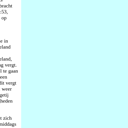
bracht
:53,
s op
e in
ieland
eland,
g vergt.
l te gaan
 een
it vergt
l weer
getij
gheden
t zich
 middags