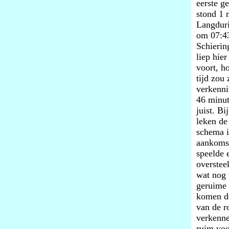
eerste g
stond 1 
Langduri
om 07:43
Schierin
liep hie
voort, h
tijd zou
verkenni
46 minut
juist. B
leken de
schema i
aankomst
speelde 
overstee
wat nog 
geruime 
komen de
van de r
verkenne
ruim voo