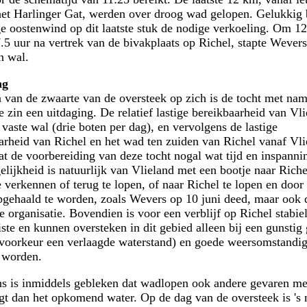
het Harlinger Gat, werden over droog wad gelopen. Gelukkig 
ge oostenwind op dit laatste stuk de nodige verkoeling. Om 12
7.5 uur na vertrek van de bivakplaats op Richel, stapte Wever
n wal.
ng
 van de zwaarte van de oversteek op zich is de tocht met nam
ke zin een uitdaging. De relatief lastige bereikbaarheid van Vl
 vaste wal (drie boten per dag), en vervolgens de lastige
arheid van Richel en het wad ten zuiden van Richel vanaf Vli
t de voorbereiding van deze tocht nogal wat tijd en inspannin
lijkheid is natuurlijk van Vlieland met een bootje naar Riche
e verkennen of terug te lopen, of naar Richel te lopen en door
pgehaald te worden, zoals Wevers op 10 juni deed, maar ook d
e organisatie. Bovendien is voor een verblijf op Richel stabie
iste en kunnen oversteken in dit gebied alleen bij een gunstig 
 voorkeur een verlaagde waterstand) en goede weersomstandi
 worden.
s is inmiddels gebleken dat wadlopen ook andere gevaren me
t dan het opkomend water. Op de dag van de oversteek is 's