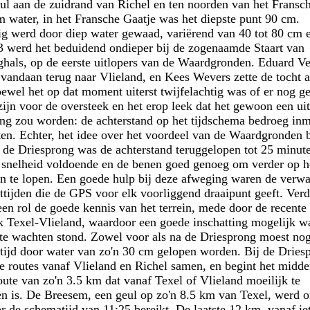
eul aan de zuidrand van Richel en ten noorden van het Fransc
m water, in het Fransche Gaatje was het diepste punt 90 cm.
g werd door diep water gewaad, variërend van 40 tot 80 cm 
 werd het beduidend ondieper bij de zogenaamde Staart van
ghals, op de eerste uitlopers van de Waardgronden. Eduard V
r vandaan terug naar Vlieland, en Kees Wevers zette de tocht a
oewel het op dat moment uiterst twijfelachtig was of er nog g
 zijn voor de oversteek en het erop leek dat het gewoon een ui
ng zou worden: de achterstand op het tijdschema bedroeg inm
en. Echter, het idee over het voordeel van de Waardgronden 
ij de Driesprong was de achterstand teruggelopen tot 25 minut
 snelheid voldoende en de benen goed genoeg om verder op h
n te lopen. Een goede hulp bij deze afweging waren de verw
tijden die de GPS voor elk voorliggend draaipunt geeft. Verd
een rol de goede kennis van het terrein, mede door de recente
k Texel-Vlieland, waardoor een goede inschatting mogelijk w
te wachten stond. Zowel voor als na de Driesprong moest no
tijd door water van zo'n 30 cm gelopen worden. Bij de Dries
 routes vanaf Vlieland en Richel samen, en begint het midde
oute van zo'n 3.5 km dat vanaf Texel of Vlieland moeilijk te
n is. De Breesem, een geul op zo'n 8.5 km van Texel, werd 
r de schematijd van 11:25 bereikt. De laatste 12 km, vanaf ie