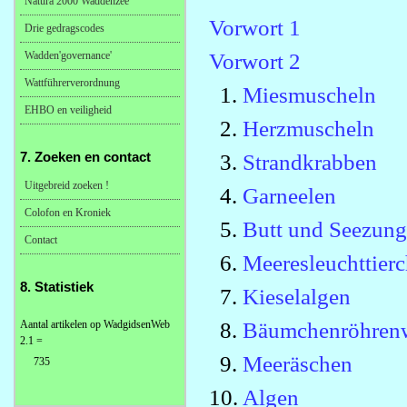
Natura 2000 Waddenzee
Vorwort 1
Drie gedragscodes
Vorwort 2
Wadden'governance'
Wattführerverordnung
1.
Miesmuscheln
EHBO en veiligheid
2.
Herzmuscheln
7. Zoeken en contact
3.
Strandkrabben
Uitgebreid zoeken !
4.
Garneelen
Colofon en Kroniek
5.
Butt und Seezung
Contact
6.
Meeresleuchttier
8. Statistiek
7.
Kieselalgen
8.
Bäumchenröhren
Aantal artikelen op WadgidsenWeb
2.1 =
9.
Meeräschen
735
10.
Algen