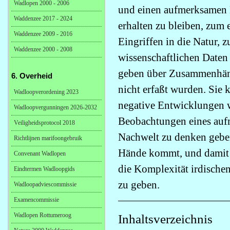
Wadlopen 2000 - 2006
und einen aufmerksamen B
Waddenzee 2017 - 2024
erhalten zu bleiben, zu
Waddenzee 2009 - 2016
Eingriffen in die Natur, 
Waddenzee 2000 - 2008
wissenschaftlichen Daten
geben über Zusammenhäng
6. Overheid
nicht erfaßt wurden. Sie
Wadloopverordening 2023
negative Entwicklungen w
Wadloopvergunningen 2026-2032
Beobachtungen eines aufm
Veiligheidsprotocol 2018
Nachwelt zu denken geben
Richtlijnen marifoongebruik
Hände kommt, und damit h
Convenant Wadlopen
die Komplexität irdische
Eindtermen Wadloopgids
zu geben.
Wadloopadviescommissie
Examencommissie
Wadlopen Rottumeroog
Inhaltsverzeichnis