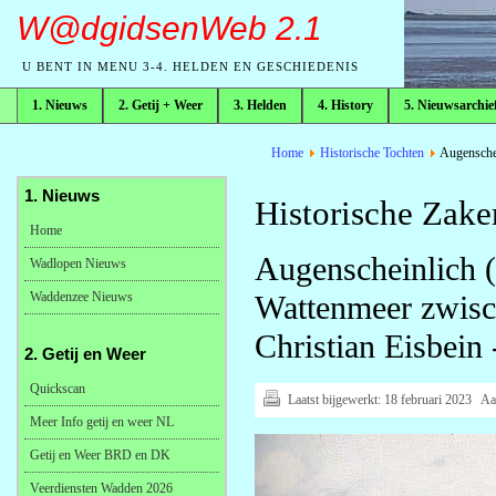
W@dgidsenWeb 2.1
U BENT IN MENU 3-4. HELDEN EN GESCHIEDENIS
1. Nieuws
2. Getij + Weer
3. Helden
4. History
5. Nieuwsarchie
broodkruimelpad
Home
Historische Tochten
Augenschei
1. Nieuws
Historische Zak
Home
Augenscheinlich (
Wadlopen Nieuws
Waddenzee Nieuws
Wattenmeer zwisc
Christian Eisbein
2. Getij en Weer
Quickscan
Laatst bijgewerkt:
18 februari 2023
Aa
Meer Info getij en weer NL
Getij en Weer BRD en DK
Veerdiensten Wadden 2026