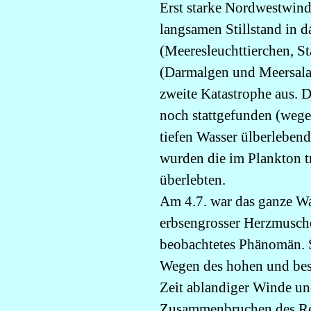
Erst starke Nordwestwinde
langsamen Stillstand in d
(Meeresleuchttierchen, S
(Darmalgen und Meersalat
zweite Katastrophe aus. 
noch stattgefunden (weg
tiefen Wasser ülberlebend
wurden die im Plankton t
überlebten.
Am 4.7. war das ganze Wa
erbsengrosser Herzmuschel
beobachtetes Phänomän. S
Wegen des hohen und best
Zeit ablandiger Winde un
Zusammenbruchen des Res