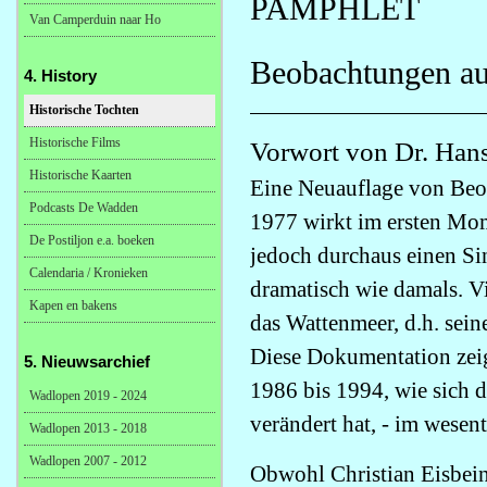
PAMPHLET
Van Camperduin naar Ho
Beobachtungen au
4. History
Historische Tochten
Historische Films
Vorwort von Dr. Han
Historische Kaarten
Eine Neuauflage von Beo
Podcasts De Wadden
1977 wirkt im ersten Mom
De Postiljon e.a. boeken
jedoch durchaus einen Si
Calendaria / Kronieken
dramatisch wie damals. V
Kapen en bakens
das Wattenmeer, d.h. sei
Diese Dokumentation zeig
5. Nieuwsarchief
1986 bis 1994, wie sich 
Wadlopen 2019 - 2024
verändert hat, - im wesen
Wadlopen 2013 - 2018
Wadlopen 2007 - 2012
Obwohl Christian Eisbein 